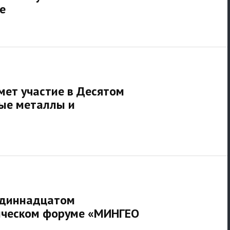
е
мет участие в Десятом
ые металлы и
 одиннадцатом
ическом форуме «МИНГЕО