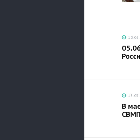
10.06
05.06
Росси
15.05
В ма
СВМП