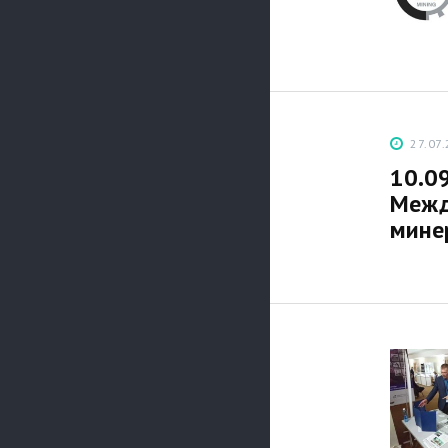
27.07
10.0
Межд
минер