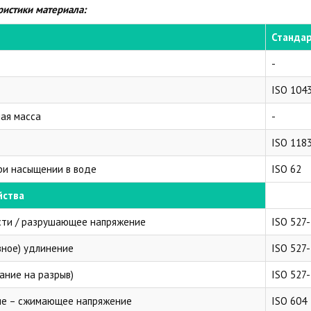
ристики материала:
Станда
-
ISO 104
ая масса
-
ISO 118
ри насыщении в воде
ISO 62
йства
сти / разрушающее напряжение
ISO 527-
вное) удлинение
ISO 527-
ание на разрыв)
ISO 527-
ие – сжимающее напряжение
ISO 604