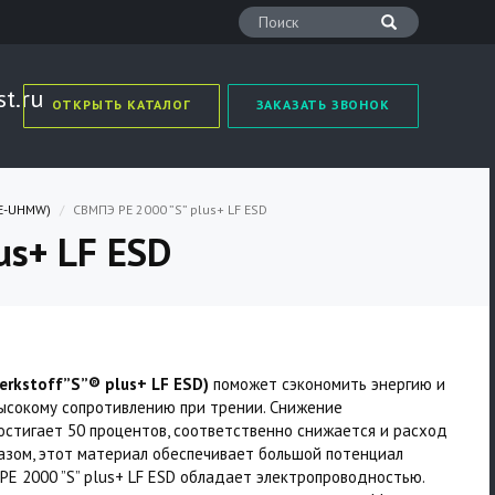
t.ru
ОТКРЫТЬ КАТАЛОГ
ЗАКАЗАТЬ ЗВОНОК
PE-UHMW)
СВМПЭ РЕ 2000 ”S” plus+ LF ESD
us+ LF ESD
Werkstoff”S”® plus+ LF ESD)
поможет сэкономить энергию и
ысокому сопротивлению при трении. Снижение
стигает 50 процентов, соответственно снижается и расход
азом, этот материал обеспечивает большой потенциал
Е 2000 ”S” plus+ LF ESD обладает электропроводностью.