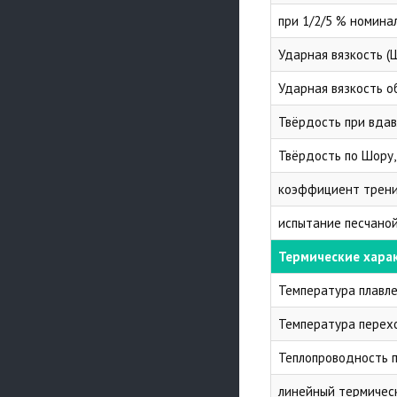
при 1/2/5 % номина
Ударная вязкость (
Ударная вязкость о
Твёрдость при вда
Твёрдость по Шору,
коэффициент трени
испытание песчаной
Термические хара
Температура плавл
Температура перех
Теплопроводность п
линейный термичес