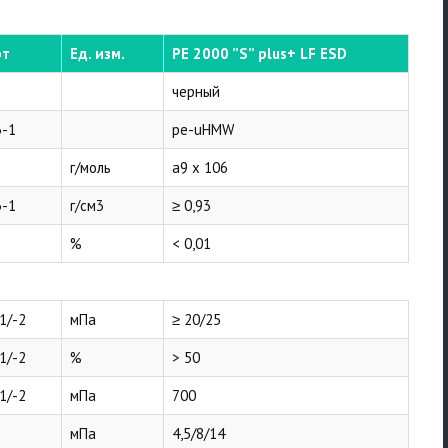
рт
Ед. изм.
РЕ 2000 ”S” plus+ LF ESD
черный
3-1
pe-uHMW
г/моль
a9 x 106
3-1
г/см3
≥ 0,93
%
< 0,01
1/-2
мПа
≥ 20/25
1/-2
%
> 50
1/-2
мПа
700
мПа
4,5/8/14