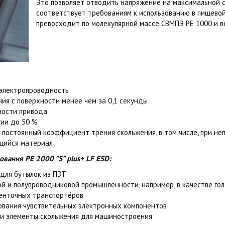
Это позволяет отводить напряжение на максимальной 
соответствует требованиям к использованию в пищево
превосходит по
молекулярной массе СВМПЭ PE 1000 и в
 электропроводность
ия с поверхности менее чем за 0,1 секунды
ости привода
гии до 50 %
постоянный коэффициент трения скольжения, в том числе, при не
щийся материал
зования
РЕ 2
000 ”S” plus+ LF ESD
:
для бутылок из ПЭТ
й и полупроводниковой промышленности, например, в качестве г
ленточных транспортёров
ования чувствительных электронных компонентов
и элементы скольжения для машиностроения