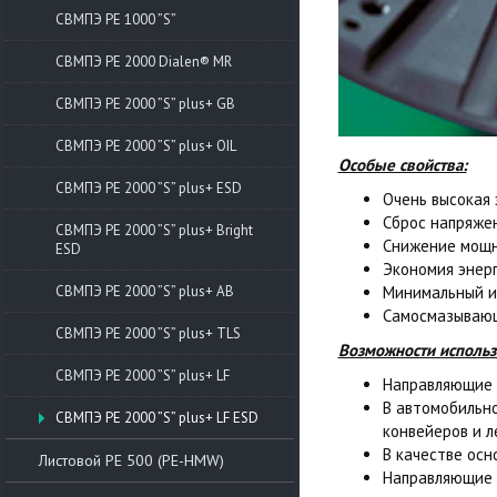
СВМПЭ РЕ 1000 ”S”
СВМПЭ PE 2000 Dialen® MR
СВМПЭ РЕ 2000 ”S” plus+ GB
СВМПЭ РЕ 2000 ”S” plus+ OIL
Особые свойства:
СВМПЭ РЕ 2000 ”S” plus+ ESD
Очень высокая
Сброс напряжен
СВМПЭ РЕ 2000 ”S” plus+ Bright
Снижение мощн
ESD
Экономия энер
Минимальный и 
СВМПЭ РЕ 2000 ”S” plus+ AB
Самосмазываю
СВМПЭ РЕ 2000 ”S” plus+ TLS
Возможности исполь
СВМПЭ РЕ 2000 ”S” plus+ LF
Направляющие 
В автомобильно
СВМПЭ РЕ 2000 ”S” plus+ LF ESD
конвейеров и 
В качестве осн
Листовой РЕ 500 (PE-HMW)
Направляющие 