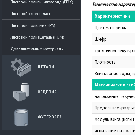
Листовой поливинилхлорид (ПВХ)
Технические характе
Листовой фторопласт
Характеристики
Листовой полиамид (PA)
Цвет материала
Листовой полиацеталь (POM)
Шифр
Дополнительные материалы
средняя молекулярн
Плотность
ДЕТАЛИ
Впитывание воды, п
Механические сво
ИЗДЕЛИЯ
напряжение текуче
Предельное (разры
ФУТЕРОВКА
модуль Юнга (испыт
испытание на сжат