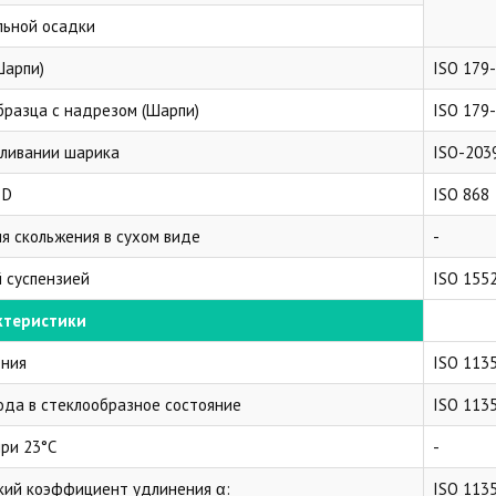
льной осадки
Шарпи)
ISO 179
бразца с надрезом (Шарпи)
ISO 179
вливании шарика
ISO-203
 D
ISO 868
я скольжения в сухом виде
-
 суспензией
ISO 155
ктеристики
ения
ISO 113
ода в стеклообразное состояние
ISO 113
ри 23°C
-
кий коэффициент удлинения α:
ISO 113