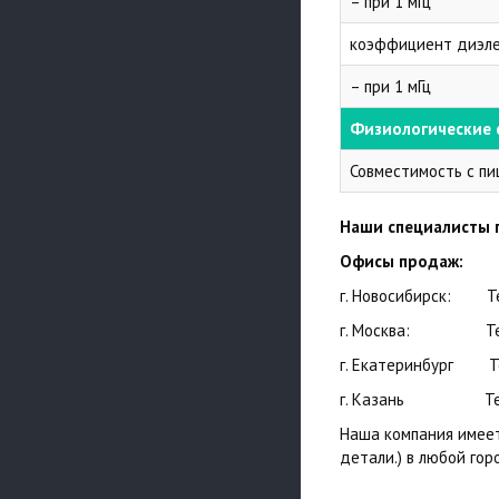
– при 1 мГц
коэффициент диэлек
– при 1 мГц
Физиологические 
Совместимость с п
Наши специалисты 
Офисы продаж:
г. Новосибирск: Т
г. Москва: Тел.
г. Екатеринбург 
г. Казань Тел:
Наша компания имеет
детали.) в любой гор