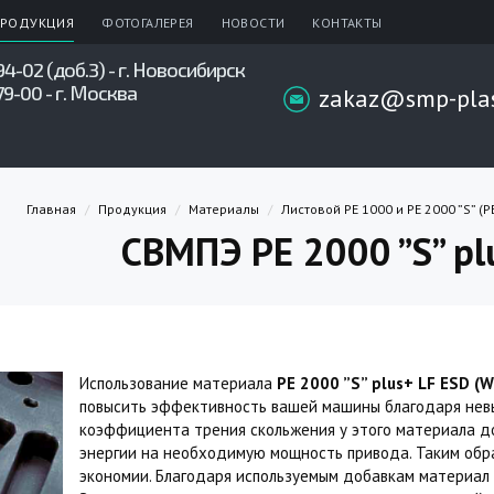
РОДУКЦИЯ
ФОТОГАЛЕРЕЯ
НОВОСТИ
КОНТАКТЫ
94-02 (доб.3) - г. Новосибирск
79-00 - г. Москва
zakaz@smp-plas
Главная
Продукция
Материалы
Листовой РЕ 1000 и PE 2000 ”S” (
СВМПЭ РЕ 2000 ”S” pl
Использование материала
РЕ 2000 ”S” plus+ LF ESD (
повысить эффективность вашей машины благодаря нев
коэффициента трения скольжения у этого материала до
энергии на необходимую мощность привода. Таким обр
экономии. Благодаря используемым добавкам материал Р