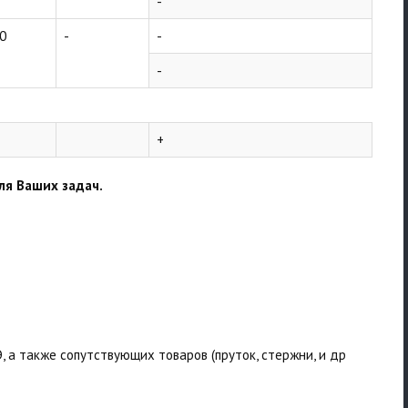
-
0
-
-
-
+
ля Ваших задач.
 а также сопутствующих товаров (пруток, стержни, и др