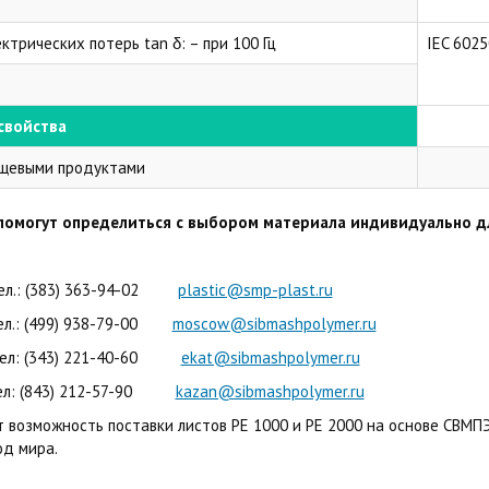
трических потерь tan δ: – при 100 Гц
IEC 6025
свойства
ищевыми продуктами
помогут определиться с выбором материала индивидуально д
ел.: (383) 363-94-02
plastic@smp-plast.ru
: (499) 938-79-00
moscow@sibmashpolymer.ru
Тел: (343) 221-40-60
ekat@sibmashpolymer.ru
 (843) 212-57-90
kazan@sibmashpolymer.ru
 возможность поставки листов РЕ 1000 и PE 2000 на основе СВМПЭ,
од мира.