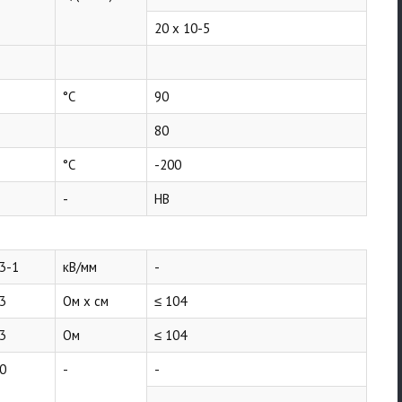
20 x 10-5
°C
90
80
°C
-200
-
HB
3-1
кВ/мм
-
3
Ом x см
≤ 104
3
Ом
≤ 104
0
-
-