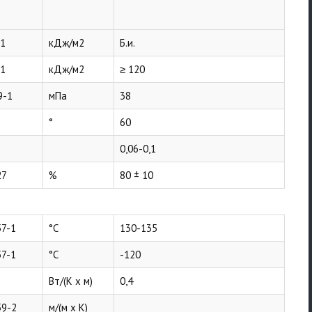
-1
кДж/м2
Б.и.
-1
кДж/м2
≥ 120
9-1
мПа
38
°
60
0,06-0,1
27
%
80 ± 10
57-1
°C
130-135
57-1
°C
-120
Вт/(K x м)
0,4
59-2
м/(м x K)