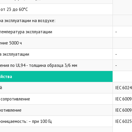
 от 23 до 60°C
а эксплуатации на воздухе:
температура эксплуатации
-
ение 5000 ч
а эксплуатации
-
ения по UL94 - толщина образца 3/6 мм
-
ойства
й
IEC 6024
 сопротивление
IEC 6009
ротивление
IEC 6009
оницаемость: – при 100 Гц
IEC 6025