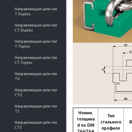
Направляющая цепи тип
T-Duplex
Направляющая цепи тип
СT-Duplex
Направляющая цепи тип
T-Triplex
Направляющая цепи тип
CT-Triplex
Направляющая цепи тип
TU
Направляющая цепи тип
CTU
Направляющая цепи тип
TS
Номин.
Тип
толщина
с
тального
B
Направляющая цепи тип
d по DIN
CTS
профиля
766⁄764