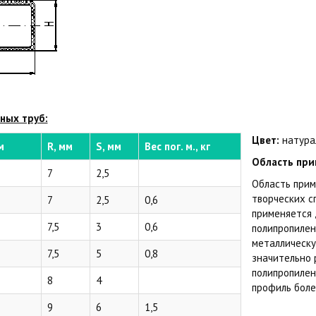
ных труб:
Цвет:
натура
м
R, мм
S, мм
Вес пог. м., кг
Область при
7
2,5
Область прим
творческих с
7
2,5
0,6
применяется 
7,5
3
0,6
полипропилен
металлическу
7,5
5
0,8
значительно 
полипропилен
8
4
профиль боле
9
6
1,5